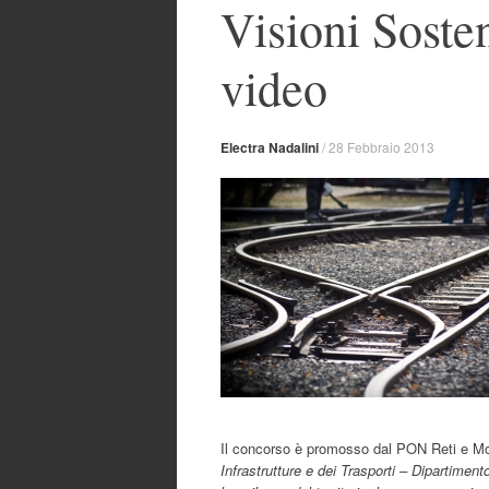
Visioni Sosten
video
Electra Nadalini
/
28 Febbraio 2013
Il concorso è promosso dal PON Reti e Mo
Infrastrutture e dei Trasporti – Dipartimento