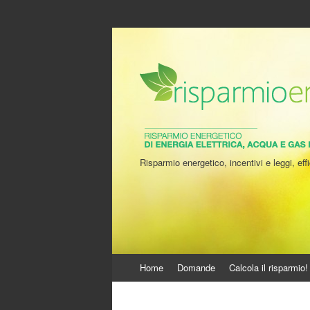
Risparmio energetico, incentivi e leggi, effi
Vai
Home
Domande
Calcola il risparmio!
al
contenuto