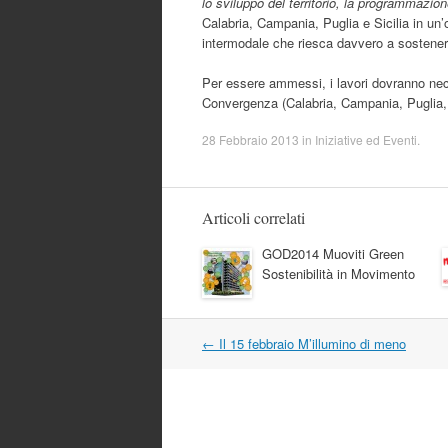
lo sviluppo del territorio, la programmazione
Calabria, Campania, Puglia e Sicilia in un’o
intermodale che riesca davvero a sostenere
Per essere ammessi, i lavori dovranno nec
Convergenza (Calabria, Campania, Puglia, S
28 Febbraio 2013
in
Iniziative ed Eventi
.
Articoli correlati
GOD2014 Muoviti Green
Sostenibilità in Movimento
Navigazione
←
Il 15 febbraio M’illumino di meno
articolo