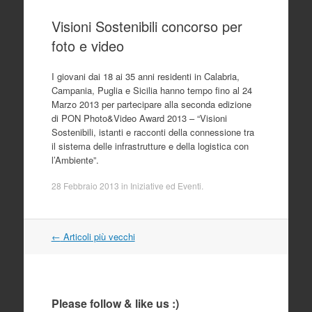
Visioni Sostenibili concorso per
foto e video
I giovani dai 18 ai 35 anni residenti in Calabria,
Campania, Puglia e Sicilia hanno tempo fino al 24
Marzo 2013 per partecipare alla seconda edizione
di PON Photo&Video Award 2013 – “Visioni
Sostenibili, istanti e racconti della connessione tra
il sistema delle infrastrutture e della logistica con
l’Ambiente”.
28 Febbraio 2013
in
Iniziative ed Eventi
.
Navigazione
←
Articoli più vecchi
articolo
Please follow & like us :)